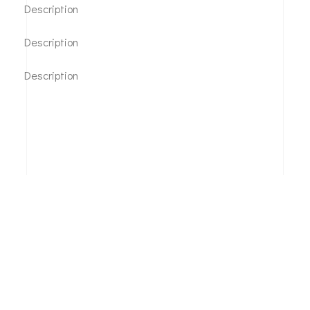
Description
Description
Description
© Copyright Les Vitrines de Pertuis. Site réalisé par
Création Web Provence
-
Mentions légales et confidentialité